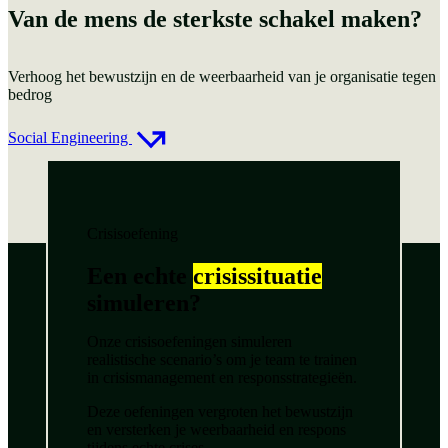
Van de mens de sterkste schakel maken?
Verhoog het bewustzijn en de weerbaarheid van je organisatie tegen
bedrog
Social Engineering
Crisisoefening
Een echte
crisissituatie
simuleren?
Onze crisisoefeningen simuleren
realistische scenario’s om je team te trainen
in crisismanagement en responsstrategieën.
Deze oefeningen vergroten het bewustzijn
en versterken je weerbaarheid en respons
tijdens echte crises.