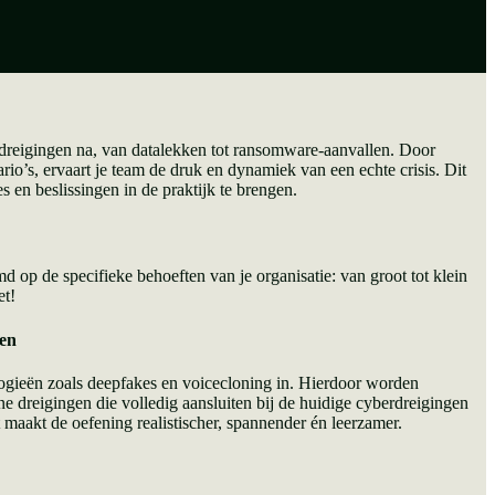
e dreigingen na, van datalekken tot ransomware-aanvallen. Door
rio’s, ervaart je team de druk en dynamiek van een echte crisis. Dit
es en beslissingen in de praktijk te brengen.
d op de specifieke behoeften van je organisatie: van groot tot klein
et!
ken
ogieën zoals deepfakes en voicecloning in. Hierdoor worden
 dreigingen die volledig aansluiten bij de huidige cyberdreigingen
aakt de oefening realistischer, spannender én leerzamer.