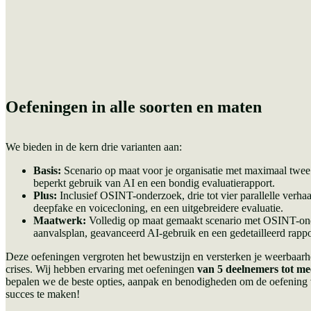
Oefeningen in alle soorten en maten
We bieden in de kern drie varianten aan:
Basis:
Scenario op maat voor je organisatie met maximaal twee p
beperkt gebruik van AI en een bondig evaluatierapport.
Plus:
Inclusief OSINT-onderzoek, drie tot vier parallelle verhaa
deepfake en voicecloning, en een uitgebreidere evaluatie.
Maatwerk:
Volledig op maat gemaakt scenario met OSINT-ond
aanvalsplan, geavanceerd AI-gebruik en een gedetailleerd rappo
Deze oefeningen vergroten het bewustzijn en versterken je weerbaarhe
crises. Wij hebben ervaring met oefeningen
van 5 deelnemers tot me
bepalen we de beste opties, aanpak en benodigheden om de oefening v
succes te maken!