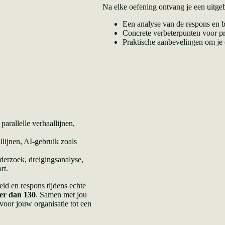
Na elke oefening ontvang je een uitgeb
Een analyse van de respons en b
Concrete verbeterpunten voor p
Praktische aanbevelingen om je o
arallelle verhaallijnen,
llijnen, AI-gebruik zoals
erzoek, dreigingsanalyse,
rt.
id en respons tijdens echte
er dan 130
. Samen met jou
oor jouw organisatie tot een