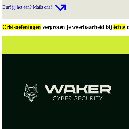
Durf jij het aan? Mails ons!
Crisisoefeningen
vergroten je weerbaarheid bij
échte
c