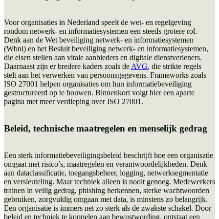
Voor organisaties in Nederland speelt de wet- en regelgeving
rondom netwerk- en informatiesystemen een steeds grotere rol.
Denk aan de Wet beveiliging netwerk- en informatiesystemen
(Wbni) en het Besluit beveiliging netwerk- en informatiesystemen,
die eisen stellen aan vitale aanbieders en digitale dienstverleners.
Daarnaast zijn er bredere kaders zoals de
AVG
, die strikte regels
stelt aan het verwerken van persoonsgegevens. Frameworks zoals
ISO 27001 helpen organisaties om hun informatiebeveiliging
gestructureerd op te bouwen. Binnenkort volgt hier een aparte
pagina met meer verdieping over ISO 27001.
Beleid, technische maatregelen en menselijk gedrag
Een sterk informatiebeveiligingsbeleid beschrijft hoe een organisatie
omgaat met risico’s, maatregelen en verantwoordelijkheden. Denk
aan dataclassificatie, toegangsbeheer, logging, netwerksegmentatie
en versleuteling. Maar techniek alleen is nooit genoeg. Medewerkers
trainen in veilig gedrag, phishing herkennen, sterke wachtwoorden
gebruiken, zorgvuldig omgaan met data, is minstens zo belangrijk.
Een organisatie is immers net zo sterk als de zwakste schakel. Door
beleid en techniek te koppelen aan bewustwording, ontstaat een