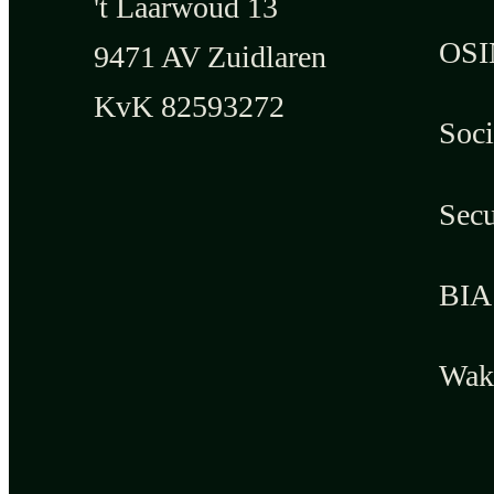
't Laarwoud 13
OSI
9471 AV Zuidlaren
KvK 82593272
Soci
Secu
BIA 
Wak