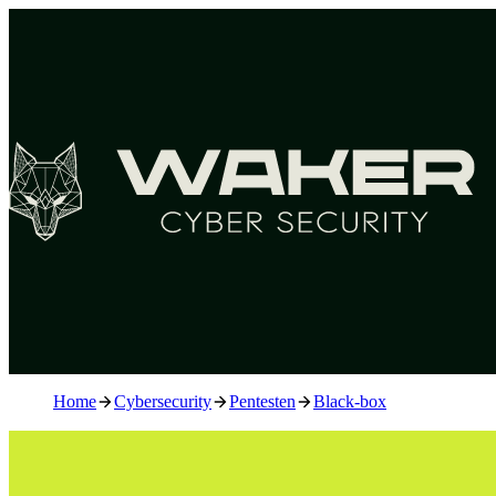
Home
Cybersecurity
Pentesten
Black-box