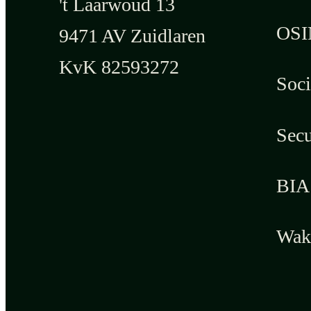
't Laarwoud 13
OSI
9471 AV Zuidlaren
KvK 82593272
Soci
Secu
BIA 
Wak