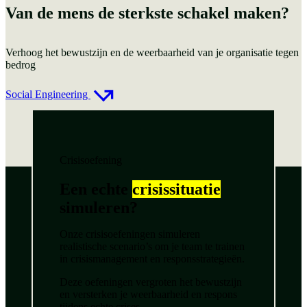
Van de mens de sterkste schakel maken?
Verhoog het bewustzijn en de weerbaarheid van je organisatie tegen
bedrog
Social Engineering
Crisisoefening
Een echte
crisissituatie
simuleren?
Onze crisisoefeningen simuleren
realistische scenario’s om je team te trainen
in crisismanagement en responsstrategieën.
Deze oefeningen vergroten het bewustzijn
en versterken je weerbaarheid en respons
tijdens echte crises.