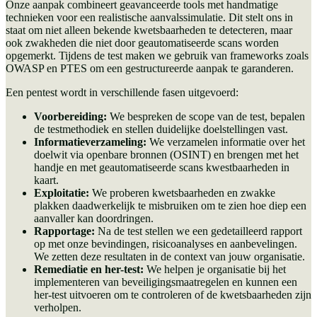
Onze aanpak combineert geavanceerde tools met handmatige
technieken voor een realistische aanvalssimulatie. Dit stelt ons in
staat om niet alleen bekende kwetsbaarheden te detecteren, maar
ook zwakheden die niet door geautomatiseerde scans worden
opgemerkt. Tijdens de test maken we gebruik van frameworks zoals
OWASP en PTES om een gestructureerde aanpak te garanderen.
Een pentest wordt in verschillende fasen uitgevoerd:
Voorbereiding:
We bespreken de scope van de test, bepalen
de testmethodiek en stellen duidelijke doelstellingen vast.
Informatieverzameling:
We verzamelen informatie over het
doelwit via openbare bronnen (OSINT) en brengen met het
handje en met geautomatiseerde scans kwestbaarheden in
kaart.
Exploitatie:
We proberen kwetsbaarheden en zwakke
plakken daadwerkelijk te misbruiken om te zien hoe diep een
aanvaller kan doordringen.
Rapportage:
Na de test stellen we een gedetailleerd rapport
op met onze bevindingen, risicoanalyses en aanbevelingen.
We zetten deze resultaten in de context van jouw organisatie.
Remediatie en her-test:
We helpen je organisatie bij het
implementeren van beveiligingsmaatregelen en kunnen een
her-test uitvoeren om te controleren of de kwetsbaarheden zijn
verholpen.